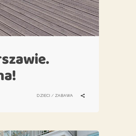
rszawie.
ha!
DZIECI
/
ZABAWA