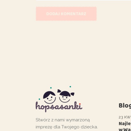
DODAJ KOMENTARZ
Blo
23 KW
Stwórz z nami wymarzoną
Najl
imprezę dla Twojego dziecka.
w Wa