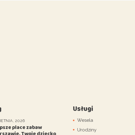
g
Usługi
Wesela
IETNIA, 2026
epsze place zabaw
Urodziny
rszawie. Twoje dziecko