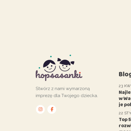
Blo
23 KW
Stwórz z nami wymarzoną
Najl
imprezę dla Twojego dziecka.
w Wa
je po
22 ST
Top 
rozwi