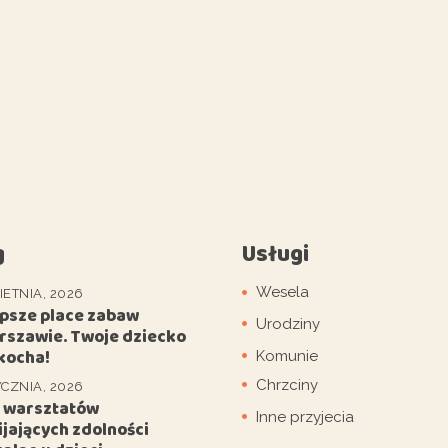
g
Usługi
Wesela
IETNIA, 2026
epsze place zabaw
Urodziny
rszawie. Twoje dziecko
kocha!
Komunie
Chrzciny
YCZNIA, 2026
5 warsztatów
Inne przyjecia
jających zdolności