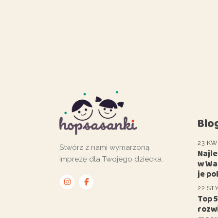
Blo
23 KW
Stwórz z nami wymarzoną
Najl
imprezę dla Twojego dziecka.
w Wa
je po
22 ST
Top 
rozwi