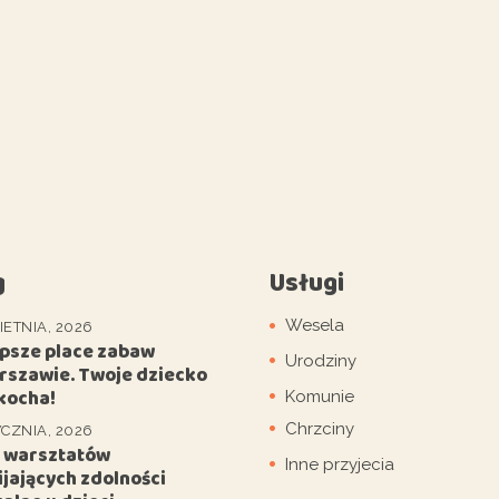
g
Usługi
Wesela
IETNIA, 2026
epsze place zabaw
Urodziny
rszawie. Twoje dziecko
kocha!
Komunie
Chrzciny
YCZNIA, 2026
5 warsztatów
Inne przyjecia
jających zdolności