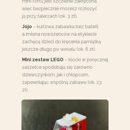
mini-tortu jest szczelnie zakręcona,
więc bezpiecznie możesz rozłożyć
ją przy talerzach (ok. 3 zł).
Jojo
– kultowa zabawka bez baterii,
a imiona nowożeńców na etykiecie
zachęcą dzieci do kręcenia pamiątką
jeszcze długo po weselu (ok. 6 zł).
Mini zestaw LEGO
– klocki w poręcznej
saszetce spodobają się zarówno
dziewczynkom, jak i chłopcom,
zapewniając wspólną zabawę (ok. 23
zł).