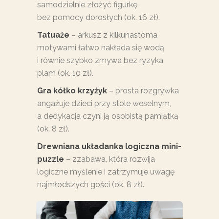
samodzielnie złożyć figurkę
bez pomocy dorosłych (ok. 16 zł).
Tatuaże
– arkusz z kilkunastoma
motywami łatwo nakłada się wodą
i równie szybko zmywa bez ryzyka
plam (ok. 10 zł).
Gra kółko krzyżyk
– prosta rozgrywka
angażuje dzieci przy stole weselnym,
a dedykacja czyni ją osobistą pamiątką
(ok. 8 zł).
Drewniana układanka logiczna mini-
puzzle
– zzabawa, która rozwija
logiczne myślenie i zatrzymuje uwagę
najmłodszych gości (ok. 8 zł).