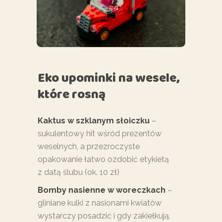
Eko upominki na wesele,
które rosną
Kaktus w szklanym słoiczku
–
sukulentowy hit wśród prezentów
weselnych, a przezroczyste
opakowanie łatwo ozdobić etykietą
z datą ślubu (ok. 10 zł)
Bomby nasienne w woreczkach
–
gliniane kulki z nasionami kwiatów
wystarczy posadzić i gdy zakiełkują,