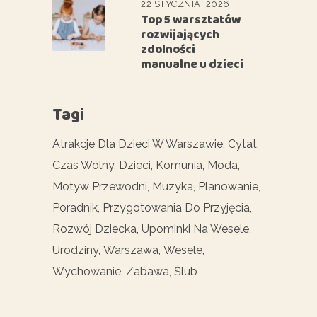
22 STYCZNIA, 2026
Top 5 warsztatów
rozwijających
zdolności
manualne u dzieci
Tagi
Atrakcje Dla Dzieci W Warszawie
Cytat
Czas Wolny
Dzieci
Komunia
Moda
Motyw Przewodni
Muzyka
Planowanie
Poradnik
Przygotowania Do Przyjęcia
Rozwój Dziecka
Upominki Na Wesele
Urodziny
Warszawa
Wesele
Wychowanie
Zabawa
Ślub