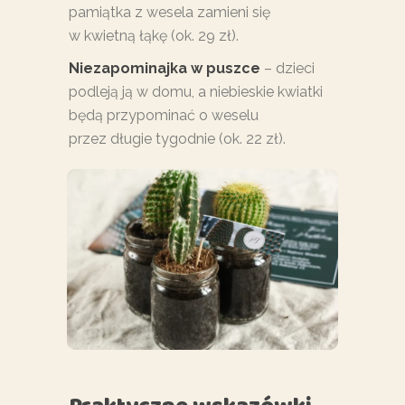
pamiątka z wesela zamieni się
w kwietną łąkę (ok. 29 zł).
Niezapominajka w puszce
– dzieci
podleją ją w domu, a niebieskie kwiatki
będą przypominać o weselu
przez długie tygodnie (ok. 22 zł).